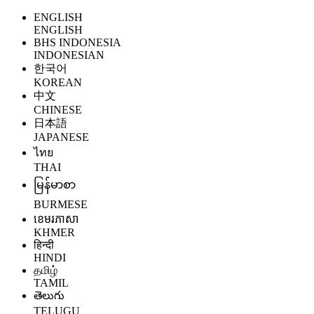
ENGLISH
ENGLISH
BHS INDONESIA
INDONESIAN
한국어
KOREAN
中文
CHINESE
日本語
JAPANESE
ไทย
THAI
မြန်မာစာ
BURMESE
ខេមរភាសា
KHMER
हिन्दी
HINDI
தமிழ்
TAMIL
తెలుగు
TELUGU