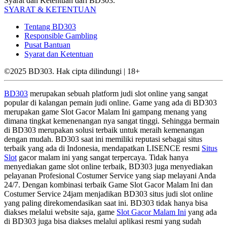
Syarat dan Ketentuan dari BD303.
SYARAT & KETENTUAN
Tentang BD303
Responsible Gambling
Pusat Bantuan
Syarat dan Ketentuan
©2025 BD303. Hak cipta dilindungi | 18+
BD303
merupakan sebuah platform judi slot online yang sangat
popular di kalangan pemain judi online. Game yang ada di BD303
merupakan game Slot Gacor Malam Ini gampang menang yang
dimana tingkat kemenenangan nya sangat tinggi. Sehingga bermain
di BD303 merupakan solusi terbaik untuk meraih kemenangan
dengan mudah. BD303 saat ini memiliki reputasi sebagai situs
terbaik yang ada di Indonesia, mendapatkan LISENCE resmi
Situs
Slot
gacor malam ini yang sangat terpercaya. Tidak hanya
menyediakan game slot online terbaik, BD303 juga menyediakan
pelayanan Profesional Costumer Service yang siap melayani Anda
24/7. Dengan kombinasi terbaik Game Slot Gacor Malam Ini dan
Costumer Service 24jam menjadikan BD303 situs judi slot online
yang paling direkomendasikan saat ini. BD303 tidak hanya bisa
diakses melalui website saja, game
Slot Gacor Malam Ini
yang ada
di BD303 juga bisa diakses melalui aplikasi resmi yang sudah