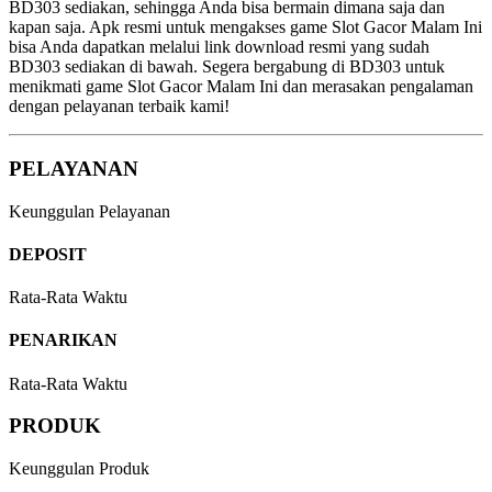
BD303 sediakan, sehingga Anda bisa bermain dimana saja dan
kapan saja. Apk resmi untuk mengakses game Slot Gacor Malam Ini
bisa Anda dapatkan melalui link download resmi yang sudah
BD303 sediakan di bawah. Segera bergabung di BD303 untuk
menikmati game Slot Gacor Malam Ini dan merasakan pengalaman
dengan pelayanan terbaik kami!
PELAYANAN
Keunggulan Pelayanan
DEPOSIT
Rata-Rata Waktu
PENARIKAN
Rata-Rata Waktu
PRODUK
Keunggulan Produk