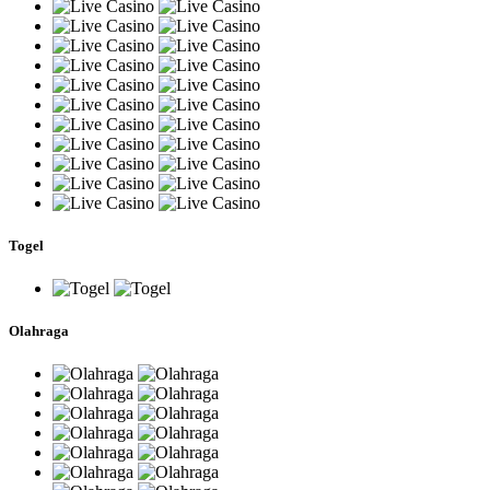
Togel
Olahraga