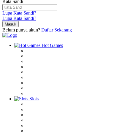
Kata Sandi
Lupa Kata Sandi?
Lupa Kata Sandi?
Belum punya akun?
Daftar Sekarang
Hot Games
Slots