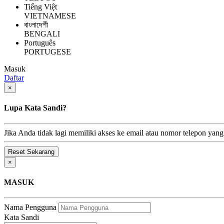
Tiếng Việt
VIETNAMESE
বাংলাদেশী
BENGALI
Português
PORTUGESE
Masuk
Daftar
×
Lupa Kata Sandi?
Jika Anda tidak lagi memiliki akses ke email atau nomor telepon ya
×
MASUK
Nama Pengguna
Kata Sandi