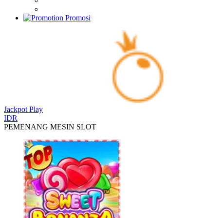
Promosi
Jackpot
Play
IDR
PEMENANG MESIN SLOT