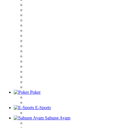
Poker
E-Sports
Sabung Ayam