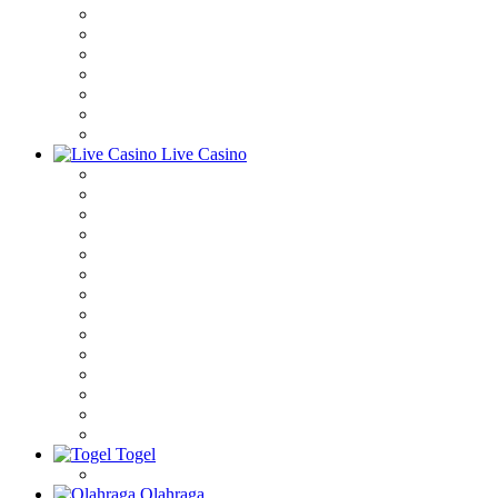
Live Casino
Togel
Olahraga