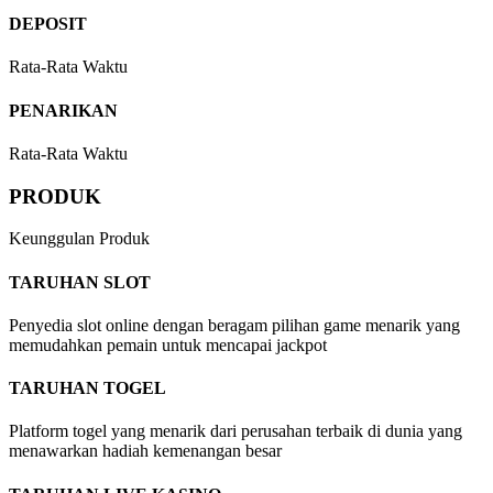
DEPOSIT
Rata-Rata Waktu
PENARIKAN
Rata-Rata Waktu
PRODUK
Keunggulan Produk
TARUHAN SLOT
Penyedia slot online dengan beragam pilihan game menarik yang
memudahkan pemain untuk mencapai jackpot
TARUHAN TOGEL
Platform togel yang menarik dari perusahan terbaik di dunia yang
menawarkan hadiah kemenangan besar