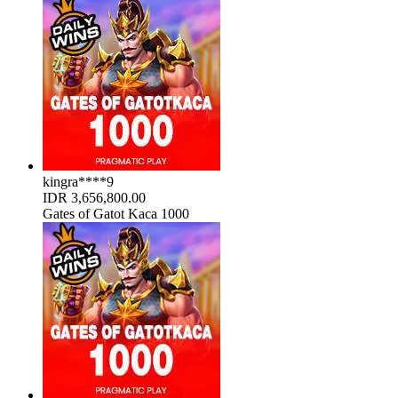
kingra****9
IDR
3,656,800.00
Gates of Gatot Kaca 1000