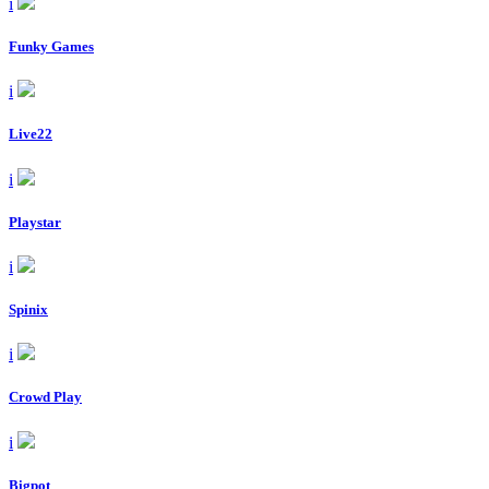
i
Funky Games
i
Live22
i
Playstar
i
Spinix
i
Crowd Play
i
Bigpot