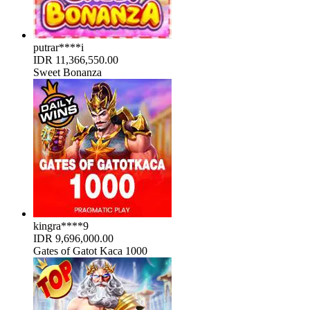
putrar****i
IDR
11,366,550.00
Sweet Bonanza
kingra****9
IDR
9,696,000.00
Gates of Gatot Kaca 1000