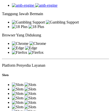
Tanggung Jawab Bermain
Browser Yang Didukung
Platform Penyedia Layanan
Slots