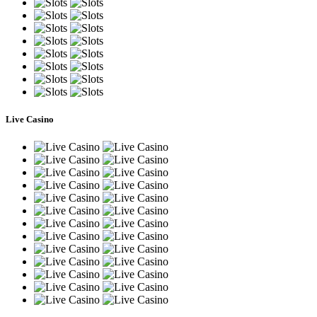
Live Casino