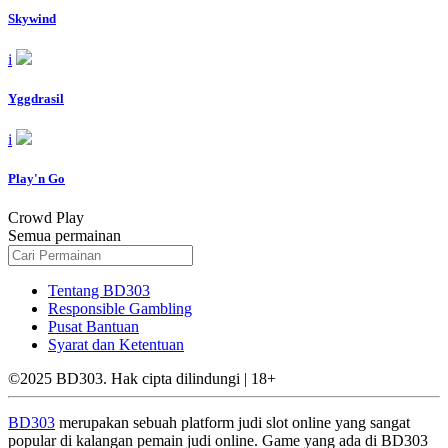
Skywind
i
Yggdrasil
i
Play'n Go
Crowd Play
Semua permainan
Tentang BD303
Responsible Gambling
Pusat Bantuan
Syarat dan Ketentuan
©2025 BD303. Hak cipta dilindungi | 18+
BD303
merupakan sebuah platform judi slot online yang sangat
popular di kalangan pemain judi online. Game yang ada di BD303