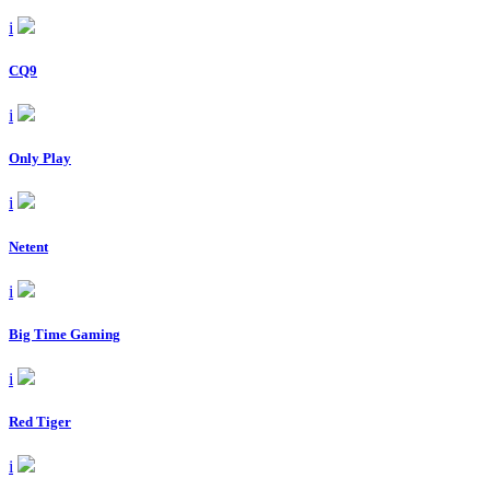
i
CQ9
i
Only Play
i
Netent
i
Big Time Gaming
i
Red Tiger
i