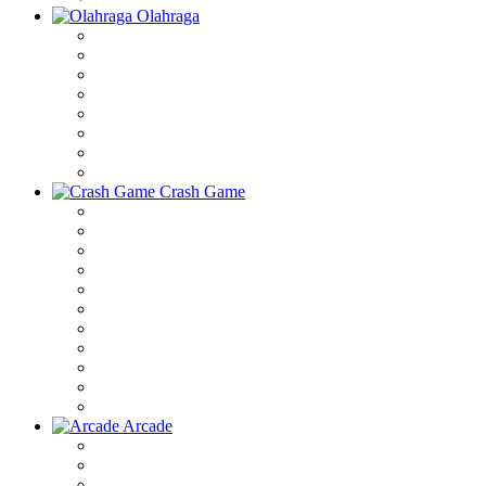
Olahraga
Crash Game
Arcade