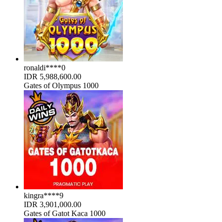
ronaldi****0
IDR
5,988,600.00
Gates of Olympus 1000
kingra****9
IDR
3,901,000.00
Gates of Gatot Kaca 1000