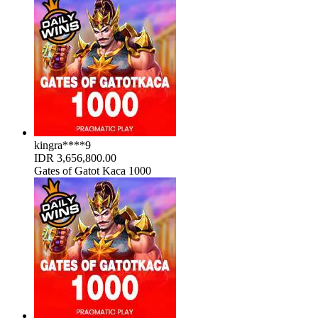
kingra****9
IDR
3,656,800.00
Gates of Gatot Kaca 1000