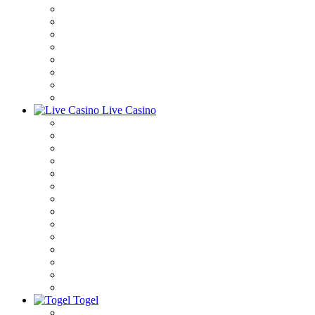
Live Casino
Togel