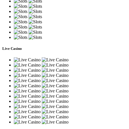
Live Casino