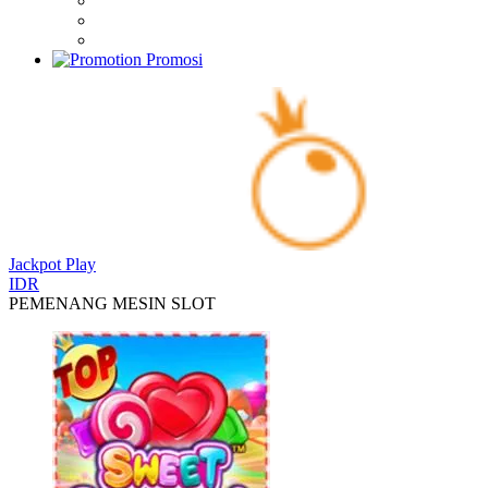
Promosi
Jackpot
Play
IDR
PEMENANG MESIN SLOT