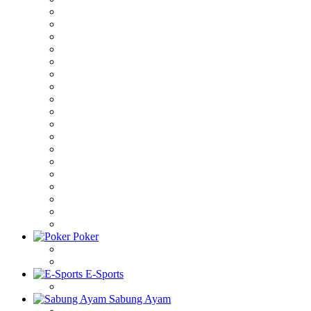
Poker
E-Sports
Sabung Ayam