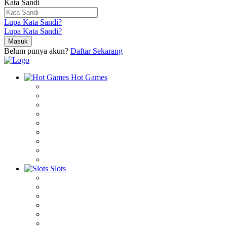
Kata Sandi
Lupa Kata Sandi?
Lupa Kata Sandi?
Belum punya akun?
Daftar Sekarang
Hot Games
Slots