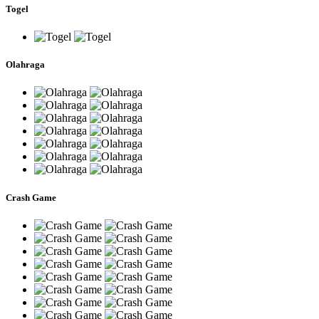
Togel
Olahraga
Crash Game