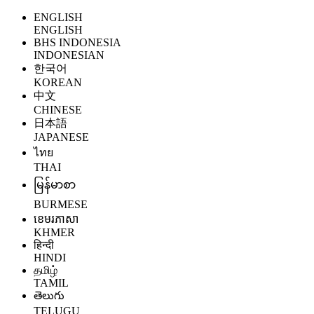
ENGLISH
ENGLISH
BHS INDONESIA
INDONESIAN
한국어
KOREAN
中文
CHINESE
日本語
JAPANESE
ไทย
THAI
မြန်မာစာ
BURMESE
ខេមរភាសា
KHMER
हिन्दी
HINDI
தமிழ்
TAMIL
తెలుగు
TELUGU