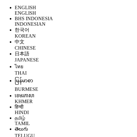
ENGLISH
ENGLISH
BHS INDONESIA
INDONESIAN
한국어
KOREAN
中文
CHINESE
日本語
JAPANESE
ไทย
THAI
မြန်မာစာ
BURMESE
ខេមរភាសា
KHMER
हिन्दी
HINDI
தமிழ்
TAMIL
తెలుగు
TELUGU