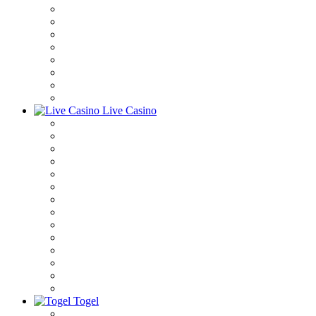
Live Casino
Togel