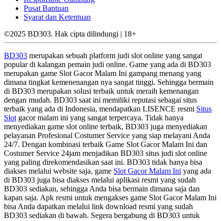
Pusat Bantuan
Syarat dan Ketentuan
©2025 BD303. Hak cipta dilindungi | 18+
BD303
merupakan sebuah platform judi slot online yang sangat
popular di kalangan pemain judi online. Game yang ada di BD303
merupakan game Slot Gacor Malam Ini gampang menang yang
dimana tingkat kemenenangan nya sangat tinggi. Sehingga bermain
di BD303 merupakan solusi terbaik untuk meraih kemenangan
dengan mudah. BD303 saat ini memiliki reputasi sebagai situs
terbaik yang ada di Indonesia, mendapatkan LISENCE resmi
Situs
Slot
gacor malam ini yang sangat terpercaya. Tidak hanya
menyediakan game slot online terbaik, BD303 juga menyediakan
pelayanan Profesional Costumer Service yang siap melayani Anda
24/7. Dengan kombinasi terbaik Game Slot Gacor Malam Ini dan
Costumer Service 24jam menjadikan BD303 situs judi slot online
yang paling direkomendasikan saat ini. BD303 tidak hanya bisa
diakses melalui website saja, game
Slot Gacor Malam Ini
yang ada
di BD303 juga bisa diakses melalui aplikasi resmi yang sudah
BD303 sediakan, sehingga Anda bisa bermain dimana saja dan
kapan saja. Apk resmi untuk mengakses game Slot Gacor Malam Ini
bisa Anda dapatkan melalui link download resmi yang sudah
BD303 sediakan di bawah. Segera bergabung di BD303 untuk