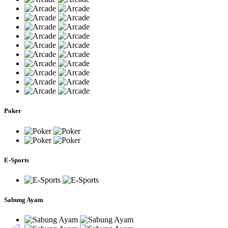
Poker
E-Sports
Sabung Ayam