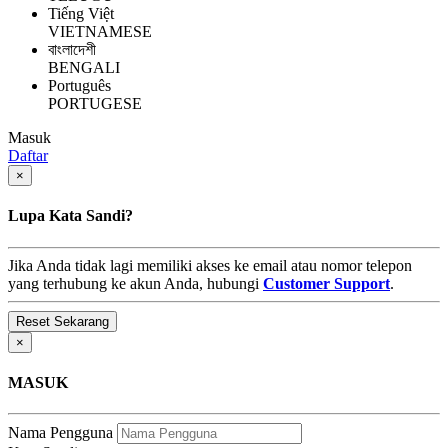
Tiếng Việt
VIETNAMESE
বাংলাদেশী
BENGALI
Português
PORTUGESE
Masuk
Daftar
×
Lupa Kata Sandi?
Jika Anda tidak lagi memiliki akses ke email atau nomor telepon
yang terhubung ke akun Anda, hubungi
Customer Support
.
×
MASUK
Nama Pengguna