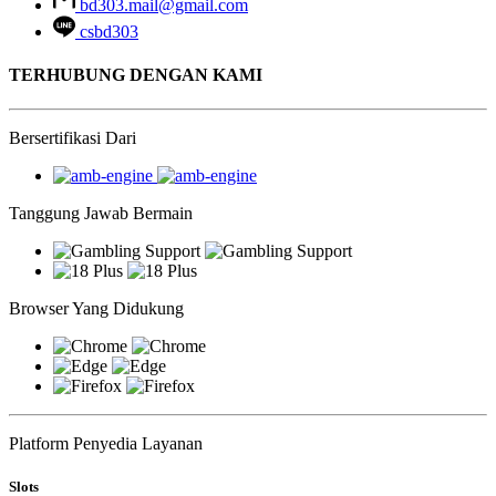
bd303.mail@gmail.com
csbd303
TERHUBUNG DENGAN KAMI
Bersertifikasi Dari
Tanggung Jawab Bermain
Browser Yang Didukung
Platform Penyedia Layanan
Slots