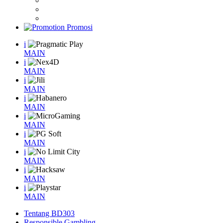
Promosi
i
MAIN
i
MAIN
i
MAIN
i
MAIN
i
MAIN
i
MAIN
i
MAIN
i
MAIN
i
MAIN
Tentang BD303
Responsible Gambling