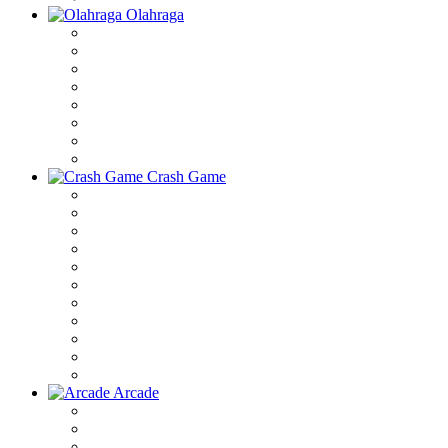
Olahraga
Crash Game
Arcade