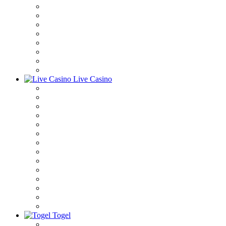
Live Casino
Togel