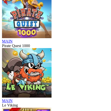
MAIN
Pirate Quest 1000
MAIN
Le Viking