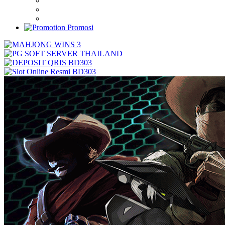
Promosi