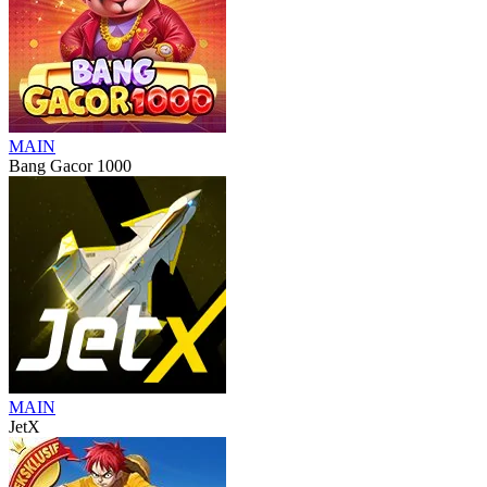
MAIN
Bang Gacor 1000
MAIN
JetX