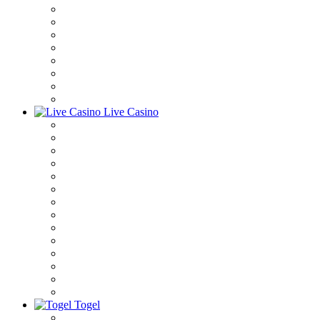
Live Casino
Togel