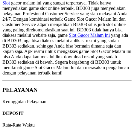
Slot
gacor malam ini yang sangat terpercaya. Tidak hanya
menyediakan game slot online terbaik, BD303 juga menyediakan
pelayanan Profesional Costumer Service yang siap melayani Anda
24/7. Dengan kombinasi terbaik Game Slot Gacor Malam Ini dan
Costumer Service 24jam menjadikan BD303 situs judi slot online
yang paling direkomendasikan saat ini. BD303 tidak hanya bisa
diakses melalui website saja, game
Slot Gacor Malam Ini
yang ada
di BD303 juga bisa diakses melalui aplikasi resmi yang sudah
BD303 sediakan, sehingga Anda bisa bermain dimana saja dan
kapan saja. Apk resmi untuk mengakses game Slot Gacor Malam Ini
bisa Anda dapatkan melalui link download resmi yang sudah
BD303 sediakan di bawah. Segera bergabung di BD303 untuk
menikmati game Slot Gacor Malam Ini dan merasakan pengalaman
dengan pelayanan terbaik kami!
PELAYANAN
Keunggulan Pelayanan
DEPOSIT
Rata-Rata Waktu